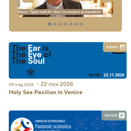
1
2
3
4
5
6
7
EVENTI
- 22 nov 2026
09 mag 2026
Holy See Pavilion in Venice
NOTIZIE