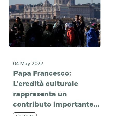
04 May 2022
Papa Francesco: 
L'eredità culturale 
rappresenta un 
contributo importante 
per la fede
CULTURA