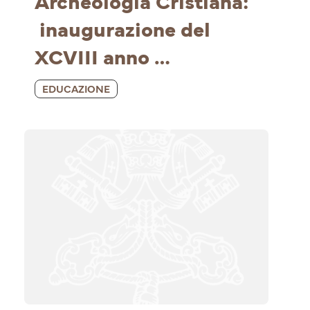
Archeologia Cristiana: 
 inaugurazione del 
XCVIII anno 
accademico
EDUCAZIONE