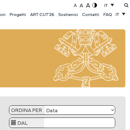
A
A
A
IT
oni
Progetti
ART CUT'26
Sostienici
Contatti
FAQ
IT
ORDINA PER
DAL