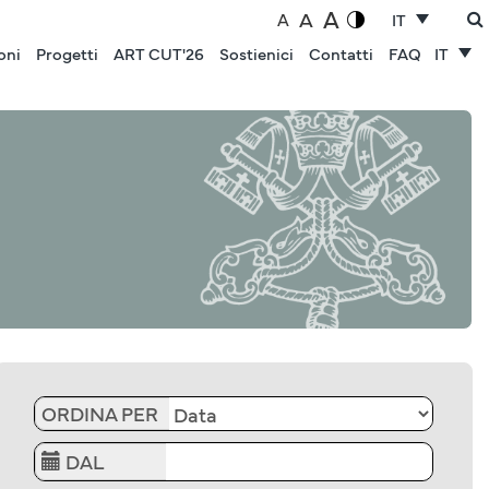
A
A
A
IT
oni
Progetti
ART CUT'26
Sostienici
Contatti
FAQ
IT
ORDINA PER
DAL