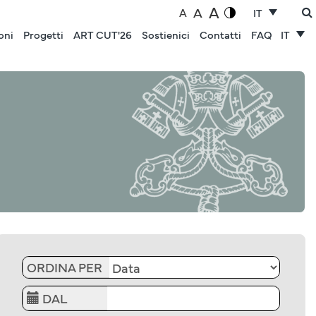
A
A
A
IT
oni
Progetti
ART CUT'26
Sostienici
Contatti
FAQ
IT
ORDINA PER
DAL