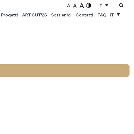
A
A
A
IT
Progetti
ART CUT'26
Sostienici
Contatti
FAQ
IT