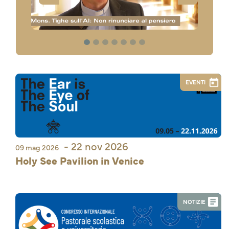
1
2
3
4
5
6
7
EVENTI
- 22 nov 2026
09 mag 2026
Holy See Pavilion in Venice
NOTIZIE