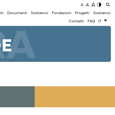
A
A
A
nti
Documenti
Sostienici
Fondazioni
Progetti
Sostienici
RA
Contatti
FAQ
IT
DE