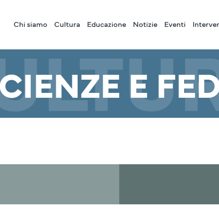
Chi siamo
Cultura
Educazione
Notizie
Eventi
Interve
ULTU
CIENZE E FE