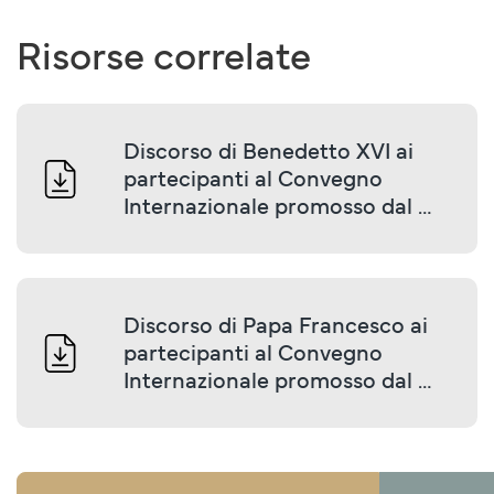
Risorse correlate
Discorso di Benedetto XVI ai 
partecipanti al Convegno 
Internazionale promosso dal 
Pontificio Consiglio della 
Cultura (12 novembre 2011)
Discorso di Papa Francesco ai 
partecipanti al Convegno 
Internazionale promosso dal 
Pontificio Consiglio della 
Cultura sui progressi della 
medicina rigenerativa e i suoi 
impatti culturali (29 aprile 