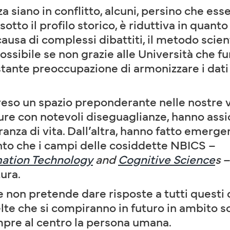
a siano in conflitto, alcuni, persino che ess
sotto il profilo storico, è riduttiva in quant
causa di complessi dibattiti, il metodo scie
ssibile se non grazie alle Università che fu
stante preoccupazione di armonizzare i dati
reso un spazio preponderante nelle nostre v
pure con notevoli diseguaglianze, hanno assi
eranza di vita. Dall’altra, hanno fatto emerg
nto che i campi delle cosiddette NBICS –
mation Technology
and
Cognitive Science
s
–
ura.
e non pretende dare risposte a tutti questi q
celte che si compiranno in futuro in ambito s
re al centro la persona umana.