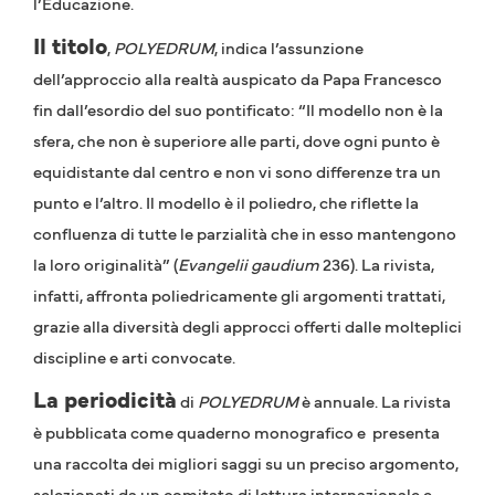
l’Educazione.
Il titolo
,
POLYEDRUM
, indica l’assunzione
dell’approccio alla realtà auspicato da Papa Francesco
fin dall’esordio del suo pontificato: “Il modello non è la
sfera, che non è superiore alle parti, dove ogni punto è
equidistante dal centro e non vi sono differenze tra un
punto e l’altro. Il modello è il poliedro, che riflette la
confluenza di tutte le parzialità che in esso mantengono
la loro originalità” (
Evangelii gaudium
236). La rivista,
infatti, affronta poliedricamente gli argomenti trattati,
grazie alla diversità degli approcci offerti dalle molteplici
discipline e arti convocate.
La periodicità
di
POLYEDRUM
è annuale. La rivista
è pubblicata come quaderno monografico e presenta
una raccolta dei migliori saggi su un preciso argomento,
selezionati da un comitato di lettura internazionale e