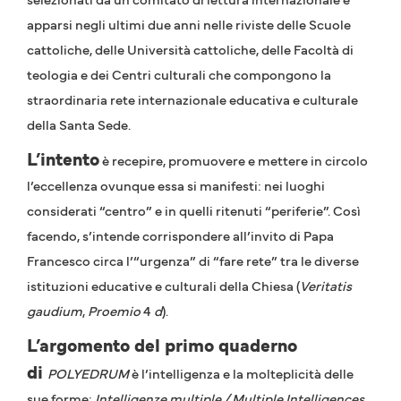
apparsi negli ultimi due anni nelle riviste delle Scuole
cattoliche, delle Università cattoliche, delle Facoltà di
teologia e dei Centri culturali che compongono la
straordinaria rete internazionale educativa e culturale
della Santa Sede.
L’intento
è recepire, promuovere e mettere in circolo
l’eccellenza ovunque essa si manifesti: nei luoghi
considerati “centro” e in quelli ritenuti “periferie”. Così
facendo, s’intende corrispondere all’invito di Papa
Francesco circa l’“urgenza” di “fare rete” tra le diverse
istituzioni educative e culturali della Chiesa (
Veritatis
gaudium
,
Proemio
4
d
).
L’argomento del primo quaderno
di
POLYEDRUM
è l’intelligenza e la molteplicità delle
sue forme:
Intelligenze multiple / Multiple Intelligences
.