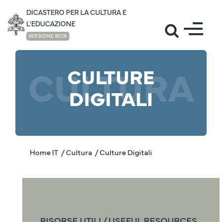
DICASTERO PER LA CULTURA E
L'EDUCAZIONE
VERSIONE BETA
CULTURA
CULTURE
DIGITALI
Home IT
/ Cultura
/ Culture Digitali
RISORSE UTILI / USEFUL RESOURCES