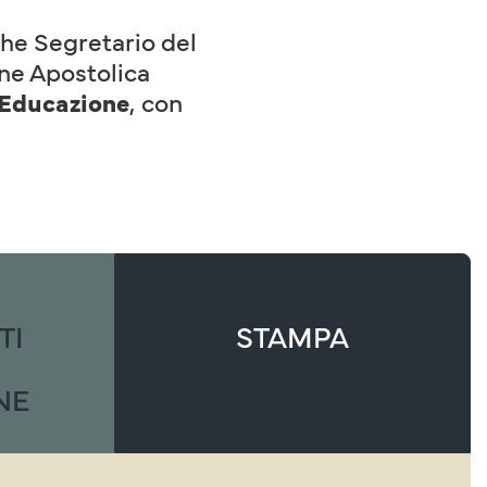
ghe Segretario del
one Apostolica
l'Educazione
,
con
TI
STAMPA
NE