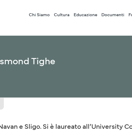
Chi Siamo
Cultura
Educazione
Documenti
F
esmond Tighe
Navan e Sligo. Si è laureato all’University C