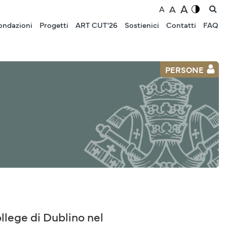
A
A
A
ondazioni
Progetti
ART CUT'26
Sostienici
Contatti
FAQ
PERSONE
ollege di Dublino nel