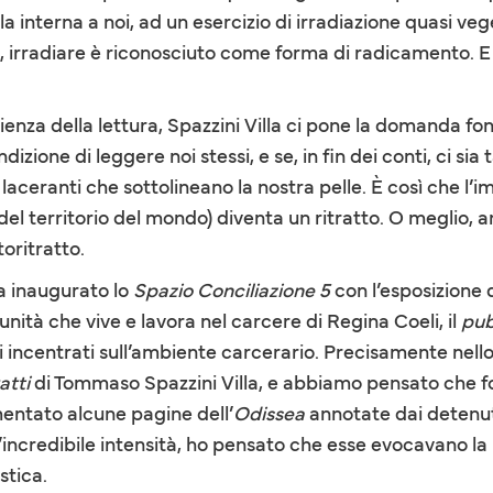
 interna a noi, ad un esercizio di irradiazione quasi vege
erca, irradiare è riconosciuto come forma di radicamento.
rienza della lettura, Spazzini Villa ci pone la domanda 
dizione di leggere noi stessi, e se, in fin dei conti, ci sia
 laceranti che sottolineano la nostra pelle. È così che l’
el territorio del mondo) diventa un ritratto. O meglio, 
oritratto.
a inaugurato lo
Spazio Conciliazione 5
con l’esposizione d
nità che vive e lavora nel carcere di Regina Coeli, il
pub
ci incentrati sull’ambiente carcerario. Precisamente nello
atti
di Tommaso Spazzini Villa, e abbiamo pensato che fos
mentato alcune pagine dell’
Odissea
annotate dai detenut
ncredibile intensità, ho pensato che esse evocavano la
stica.