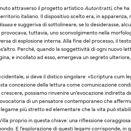
nuto attraverso il progetto artistico
Autoritratti
, che ha
 territorio italiano. Il dispositivo scelto era, in apparenza,
issea
e suggeriva di sottolineare, se lo desiderasse, alcu
a provocava, tuttavia, uno sconvolgimento nella morfolog
ersa di esplosione interna. Alla fine del processo, il te
altro. Perché, quando la soggettività di ogni nuovo letto
agina, e incollato ad esso, emergeva un segreto ulterior
cidentale, si deve il distico singolare: «Scriptura cum l
questa concezione della lettura come comunicazione cond
i fa crescere, possiamo rinvenire un’evocazione indiretta 
ovocatoria di un pensatore contemporaneo che afferma:
l legame più stretto ed elementare che la vita può stabil
la proprio in questa chiave: una riflessione coraggiosa s
ondo. E l’esplorazione di questi legami corrisponde, in qu