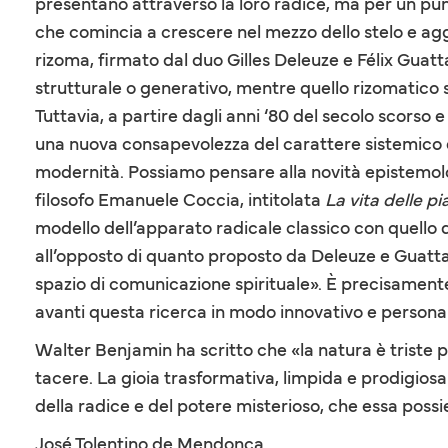
presentano attraverso la loro radice, ma per un punt
che comincia a crescere nel mezzo dello stelo e aggr
rizoma, firmato dal duo Gilles Deleuze e Félix Guatta
strutturale o generativo, mentre quello rizomatico
Tuttavia, a partire dagli anni ‘80 del secolo scorso
una nuova consapevolezza del carattere sistemico del
modernità. Possiamo pensare alla novità epistemolo
filosofo Emanuele Coccia, intitolata
La vita delle p
modello dell’apparato radicale classico con quello 
all’opposto di quanto proposto da Deleuze e Guattar
spazio di comunicazione spirituale». È precisamente
avanti questa ricerca in modo innovativo e personali
Walter Benjamin ha scritto che «la natura è triste
tacere. La gioia trasformativa, limpida e prodigiosa
della radice e del potere misterioso, che essa possi
José Tolentino de Mendonça