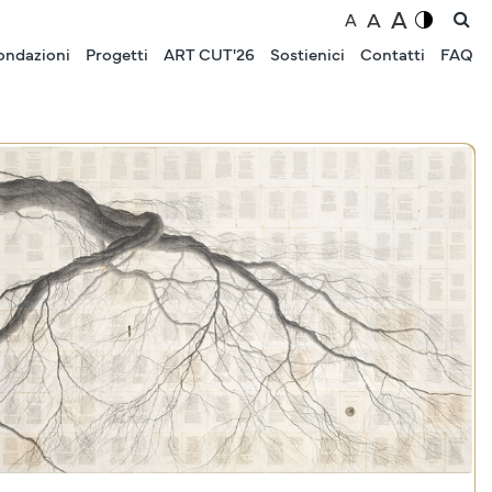
A
A
A
ondazioni
Progetti
ART CUT'26
Sostienici
Contatti
FAQ
EVENTI