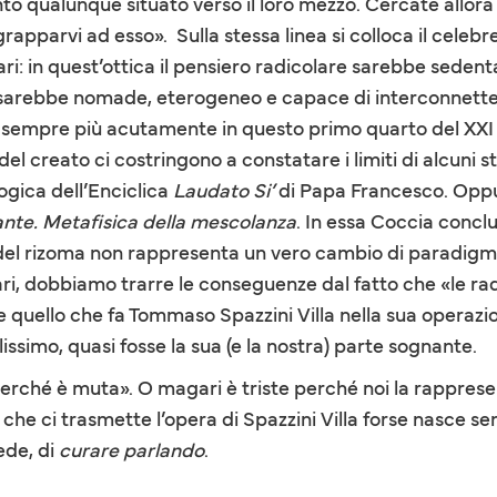
o qualunque situato verso il loro mezzo. Cercate allora 
apparvi ad esso». Sulla stessa linea si colloca il celebr
ri: in quest’ottica il pensiero radicolare sarebbe sedent
 sarebbe nomade, eterogeneo e capace di interconnetters
 e sempre più acutamente in questo primo quarto del XXI 
 creato ci costringono a constatare i limiti di alcuni st
gica dell’Enciclica
Laudato Si’
di Papa Francesco. Oppu
iante. Metafisica della mescolanza
. In essa Coccia conclu
del rizoma non rappresenta un vero cambio di paradigma».
i, dobbiamo trarre le conseguenze dal fatto che «le radi
 quello che fa Tommaso Spazzini Villa nella sua operazi
ssimo, quasi fosse la sua (e la nostra) parte sognante.
 perché è muta». O magari è triste perché noi la rappres
 che ci trasmette l’opera di Spazzini Villa forse nasce s
ede, di
curare parlando
.