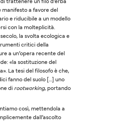
di trattenere un filo d’erba
e manifesto a favore del
ario e riducibile a un modello
i con la molteplicità.
secolo, la svolta ecologica e
rumenti critici della
re a un’opera recente del
de: «la sostituzione del
 La tesi del filosofo è che,
ci fanno del suolo […] uno
one di
rootworking
, portando
entiamo così, mettendola a
emplicemente dall’ascolto