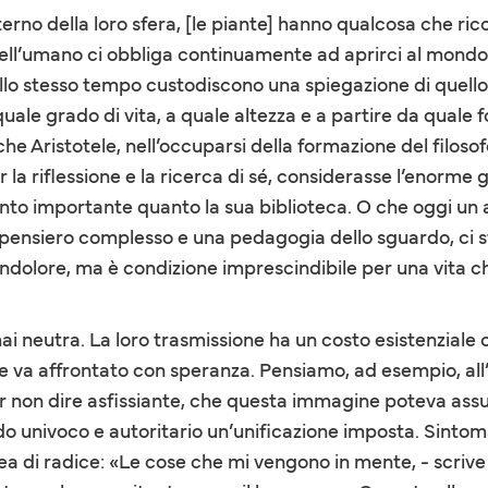
terno della loro sfera, [le piante] hanno qualcosa che ric
dell’umano ci obbliga continuamente ad aprirci al mondo 
ma allo stesso tempo custodiscono una spiegazione di quel
ale grado di vita, a quale altezza e a partire da quale 
e Aristotele, nell’occuparsi della formazione del filosof
la riflessione e la ricerca di sé, considerasse l’enorme g
mento importante quanto la sua biblioteca. O che oggi u
 al pensiero complesso e una pedagogia dello sguardo, ci s
dolore, ma è condizione imprescindibile per una vita che
i neutra. La loro trasmissione ha un costo esistenziale
he va affrontato con speranza. Pensiamo, ad esempio, all
er non dire asfissiante, che questa immagine poteva ass
o univoco e autoritario un’unificazione imposta. Sintom
idea di radice: «Le cose che mi vengono in mente, - scrive 