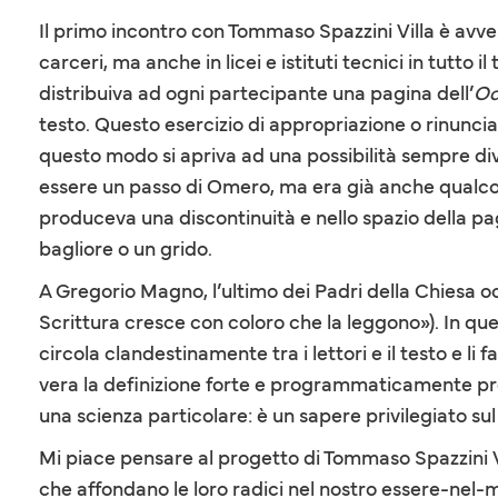
Il primo incontro con Tommaso Spazzini Villa è avve
carceri, ma anche in licei e istituti tecnici in tutto il
distribuiva ad ogni partecipante una pagina dell’
Od
testo. Questo esercizio di appropriazione o rinunci
questo modo si apriva ad una possibilità sempre div
essere un passo di Omero, ma era già anche qualcos’
produceva una discontinuità e nello spazio della p
bagliore o un grido.
A Gregorio Magno, l’ultimo dei Padri della Chiesa oc
Scrittura cresce con coloro che la leggono»). In 
circola clandestinamente tra i lettori e il testo e l
vera la definizione forte e programmaticamente pr
una scienza particolare: è un sapere privilegiato su
Mi piace pensare al progetto di Tommaso Spazzini Vil
che affondano le loro radici nel nostro essere-nel-m