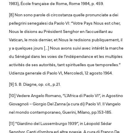
1983), École française de Rome, Rome 1984, p. 459.
[8] Non sono parole di circostanza quelle pronunciate a dei
pellegrini senegalesi da Paolo VI: “Votre Pays Nous est cher,
Nous le disions au Président Senghor en l’accueillant au
Vatican, le mois dernier, et Nous le redisions publiquement, il
y a quelques jours […] Nous avons suivi avec intérêt la marche
du Sénégal dans les voies de l’indépendance et les multiples
activités de ses autorités, tant spirituelles que temporelles.”
Udienza generale di Paolo VI, Mercoledì, 12 agosto 1964.
[9] S. B. Diagne, op. cit., p.21.
[10] Vedere Angelo Romano, “L’Africa di Paolo VI”, in Agostino
Giovagnoli – Giorgio Del Zanna (a cura di) Paolo VI. Il Vangelo
nel mondo contemporaneo, Guerini, Milano, pp.153-185.
[11] “Giardino del Lussemburgo 1939”, in Léopold Sédar
Senghor, Canti d’ombra ed altre poesie. A cura di Franco De