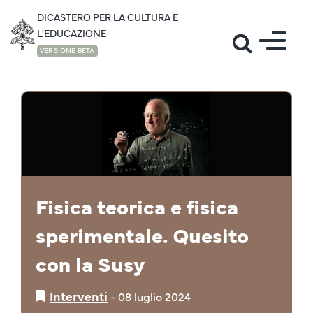
DICASTERO PER LA CULTURA E
L'EDUCAZIONE
VERSIONE BETA
INTERVENTI
Fisica teorica e fisica
sperimentale. Quesito
con la Susy
Interventi
‒
08 luglio 2024