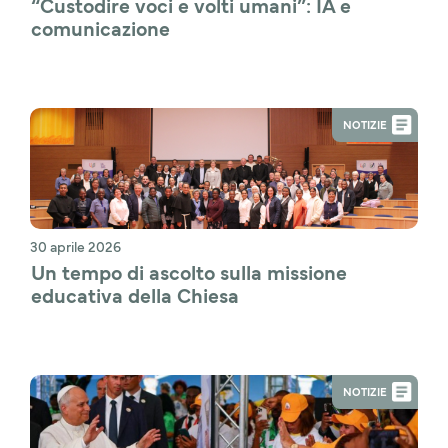
“Custodire voci e volti umani”: IA e 
comunicazione 
NOTIZIE
30 aprile 2026
Un tempo di ascolto sulla missione 
educativa della Chiesa
NOTIZIE