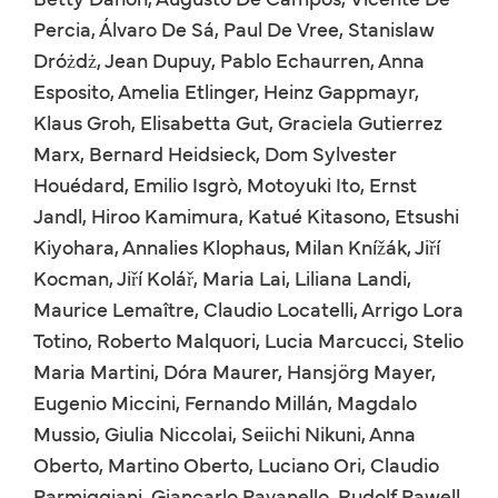
Percia, Álvaro De Sá, Paul De Vree, Stanislaw
Dróżdż, Jean Dupuy, Pablo Echaurren, Anna
Esposito, Amelia Etlinger, Heinz Gappmayr,
Klaus Groh, Elisabetta Gut, Graciela Gutierrez
Marx, Bernard Heidsieck, Dom Sylvester
Houédard, Emilio Isgrò, Motoyuki Ito, Ernst
Jandl, Hiroo Kamimura, Katué Kitasono, Etsushi
Kiyohara, Annalies Klophaus, Milan Knížák, Jiří
Kocman, Jiří Kolář, Maria Lai, Liliana Landi,
Maurice Lemaître, Claudio Locatelli, Arrigo Lora
Totino, Roberto Malquori, Lucia Marcucci, Stelio
Maria Martini, Dóra Maurer, Hansjörg Mayer,
Eugenio Miccini, Fernando Millán, Magdalo
Mussio, Giulia Niccolai, Seiichi Nikuni, Anna
Oberto, Martino Oberto, Luciano Ori, Claudio
Parmiggiani, Giancarlo Pavanello, Rudolf Pawell,