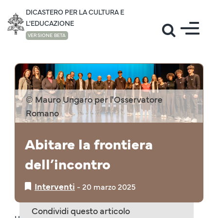
DICASTERO PER LA CULTURA E
L'EDUCAZIONE
VERSIONE BETA
INTERVENTI
© Mauro Ungaro per l'Osservatore
Romano
Abitare la frontiera
dell’incontro
Interventi
‒
20 marzo 2025
Condividi questo articolo
Home IT
/ Interventi
/ 2025