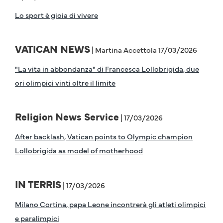
Lo sport è gioia di vivere
VATICAN NEWS
| Martina Accettola 17/03/2026
"La vita in abbondanza" di Francesca Lollobrigida, due
ori olimpici vinti oltre il limite
Religion News Service
| 17/03/2026
After backlash, Vatican points to Olympic champion
Lollobrigida as model of motherhood
IN TERRIS
| 17/03/2026
Milano Cortina, papa Leone incontrerà gli atleti olimpici
e paralimpici