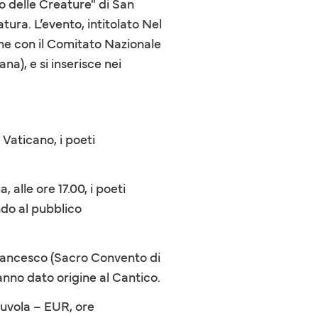
co delle Creature" di San
ura. L’evento, intitolato Nel
ne con il Comitato Nazionale
a), e si inserisce nei
 Vaticano, i poeti
alle ore 17.00, i poeti
ndo al pubblico
 Francesco (Sacro Convento di
hanno dato origine al Cantico.
Nuvola – EUR, ore