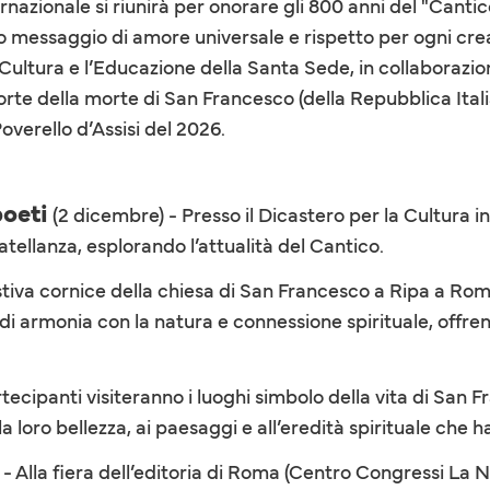
rnazionale si riunirà per onorare gli 800 anni del "Canti
o messaggio di amore universale e rispetto per ogni creat
ultura e l’Educazione della Santa Sede, in collaborazio
te della morte di San Francesco (della Repubblica Italian
verello d’Assisi del 2026.
poeti
(2 dicembre) - Presso il Dicastero per la Cultura in
tellanza, esplorando l’attualità del Cantico.
iva cornice della chiesa di San Francesco a Ripa a Roma, 
di armonia con la natura e connessione spirituale, offre
rtecipanti visiteranno i luoghi simbolo della vita di San
la loro bellezza, ai paesaggi e all’eredità spirituale che 
 - Alla fiera dell’editoria di Roma (Centro Congressi La 