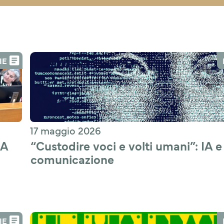
IE
17 maggio 2026
IA
“Custodire voci e volti umani”: IA e 
comunicazione 
IE