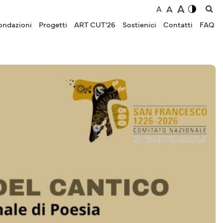
A
A
A
ondazioni
Progetti
ART CUT'26
Sostienici
Contatti
FAQ
EVENTI