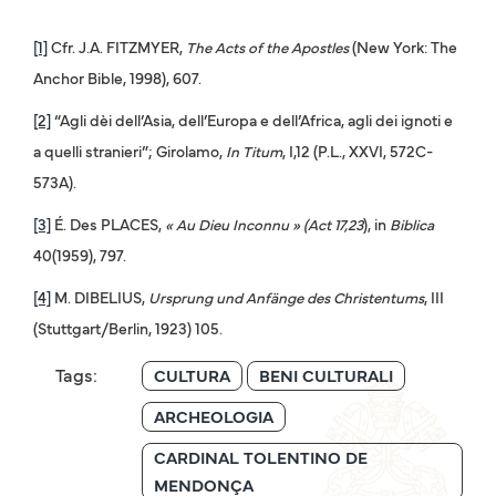
[1]
Cfr. J.A. FITZMYER,
The Acts of the Apostles
(New York: The
Anchor Bible, 1998), 607.
[2]
“Agli dèi dell’Asia, dell’Europa e dell’Africa, agli dei ignoti e
a quelli stranieri”; Girolamo,
In Titum
, I,12 (P.L., XXVI, 572C-
573A).
[3]
É. Des PLACES,
« Au Dieu Inconnu »
(Act 17,23
), in
Biblica
40(1959), 797.
[4]
M. DIBELIUS,
Ursprung und Anfänge des Christentums
, III
(Stuttgart/Berlin, 1923) 105.
Tags:
CULTURA
BENI CULTURALI
ARCHEOLOGIA
CARDINAL TOLENTINO DE
MENDONÇA