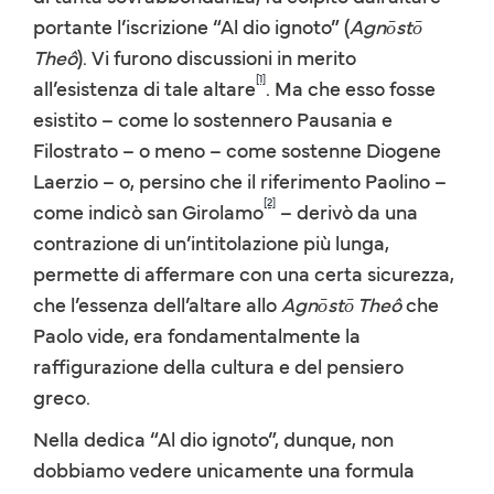
portante l’iscrizione “Al dio ignoto” (
Agnōstō
Theô
). Vi furono discussioni in merito
[1]
all’esistenza di tale altare
. Ma che esso fosse
esistito – come lo sostennero Pausania e
Filostrato – o meno – come sostenne Diogene
Laerzio – o, persino che il riferimento Paolino –
[2]
come indicò san Girolamo
– derivò da una
contrazione di un’intitolazione più lunga,
permette di affermare con una certa sicurezza,
che l’essenza dell’altare allo
Agnōstō Theô
che
Paolo vide, era fondamentalmente la
raffigurazione della cultura e del pensiero
greco.
Nella dedica “Al dio ignoto”, dunque, non
dobbiamo vedere unicamente una formula