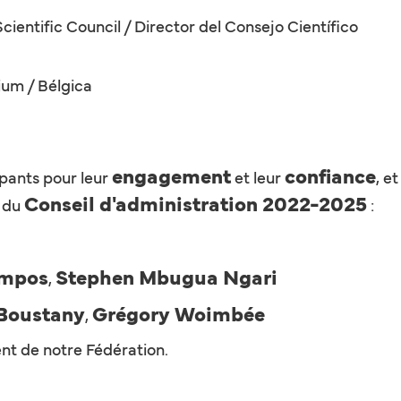
Scientific Council / Director del Consejo Científico
ium / Bélgica
engagement
confiance
pants pour leur
et leur
, e
Conseil d'administration 2022-2025
s du
:
ampos
Stephen Mbugua Ngari
,
Boustany
Grégory Woimbée
,
nt de notre Fédération.