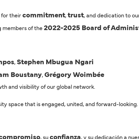
commitment
trust
 for their
,
, and dedication to ou
2022-2025 Board of Adminis
ng members of the
mpos
Stephen Mbugua Ngari
,
ram Boustany
Grégory Woimbée
,
h and visibility of our global network.
rsity space that is engaged, united, and forward-looking.
compromiso
confianza
, su
, y su dedicación a nu