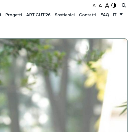
A
A
A
i
Progetti
ART CUT'26
Sostienici
Contatti
FAQ
IT
NOTIZIE