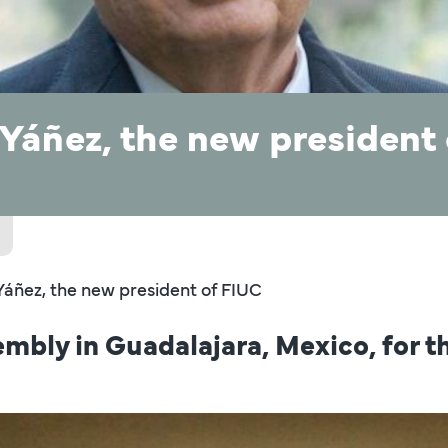
 Yáñez, the new president
Yáñez, the new president of FIUC
embly in Guadalajara, Mexico, for 