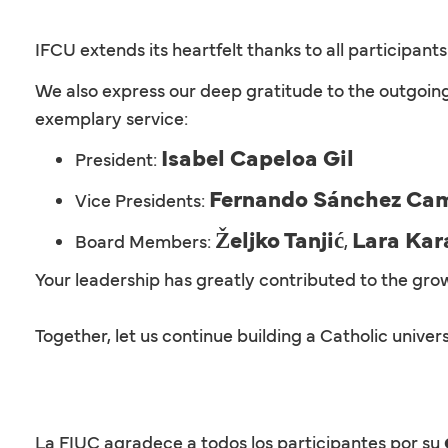
IFCU extends its heartfelt thanks to all participants
We also express our deep gratitude to the outgoi
exemplary service:
Isabel Capeloa Gil
President:
Fernando Sánchez Ca
Vice Presidents:
Željko Tanjić
Lara Ka
Board Members:
,
Your leadership has greatly contributed to the growt
Together, let us continue building a Catholic unive
La FIUC agradece a todos los participantes por su