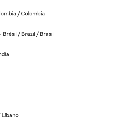
lombia / Colombia
résil / Brazil / Brasil
ndia
/ Líbano