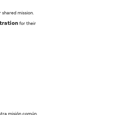
r shared mission.
tration
for their
estra misión común.