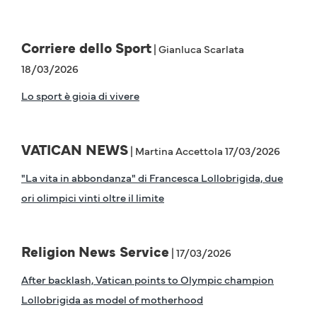
Corriere dello Sport
| Gianluca Scarlata
18/03/2026
Lo sport è gioia di vivere
VATICAN NEWS
| Martina Accettola 17/03/2026
"La vita in abbondanza" di Francesca Lollobrigida, due
ori olimpici vinti oltre il limite
Religion News Service
| 17/03/2026
After backlash, Vatican points to Olympic champion
Lollobrigida as model of motherhood