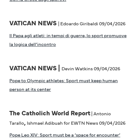
VATICAN NEWS
| Edoardo Giribaldi 09/04/2026
Il Papa agli atleti: in tempi di guerre, lo sport promuove
la logica dell’incontro
VATICAN NEWS |
Devin Watkins 09/04/2026
Pope to Olympic athletes: Sport must keep human
person at its center
The Catholich World Report
| Antonio
,
Tarallo
Ishmael Adibuah for EWTN News 09/04/2026
Pope Leo XIV: Sport must be a ‘space for encounter’