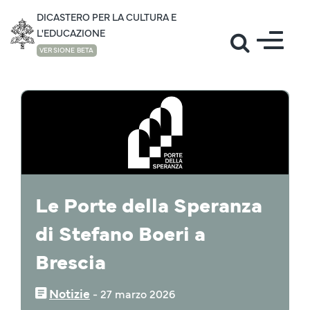
DICASTERO PER LA CULTURA E
L'EDUCAZIONE
VERSIONE BETA
NOTIZIE
Le Porte della Speranza
di Stefano Boeri a
Brescia
Notizie
‒
27 marzo 2026