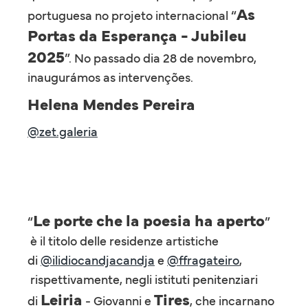
As
portuguesa no projeto internacional “
Portas da Esperança - Jubileu
2025
”. No passado dia 28 de novembro,
inaugurámos as intervenções.
Helena Mendes Pereira
@zet.galeria
Le porte che la poesia ha aperto
“
”
è il titolo delle residenze artistiche
di
@ilidiocandjacandja
e
@ffragateiro
,
rispettivamente, negli istituti penitenziari
Leiria
Tires
di
- Giovanni e
, che incarnano