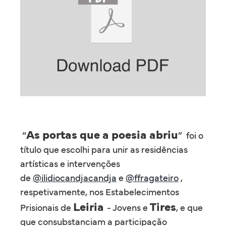
As portas que a poesia abriu
“
” foi o
título que escolhi para unir as residências
artísticas e intervenções
de
@ilidiocandjacandja
e
@ffragateiro
,
respetivamente, nos Estabelecimentos
Leiria
Tires
Prisionais de
- Jovens e
, e que
que consubstanciam a participação