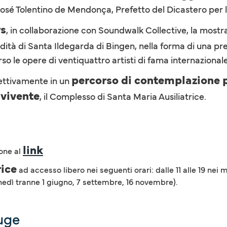
 José Tolentino de Mendonça, Prefetto del Dicastero per 
rs
, in collaborazione con Soundwalk Collective, la mostra
’eredità di Santa Ildegarda di Bingen, nella forma di una pr
erso le opere di ventiquattro artisti di fama internazional
percorso di contemplazione p
pettivamente in un
 vivente
, il Complesso di Santa Maria Ausiliatrice.
link
ione al
rice
ad accesso libero nei seguenti orari: dalle 11 alle 19 ne
unedì tranne 1 giugno, 7 settembre, 16 novembre).
luge