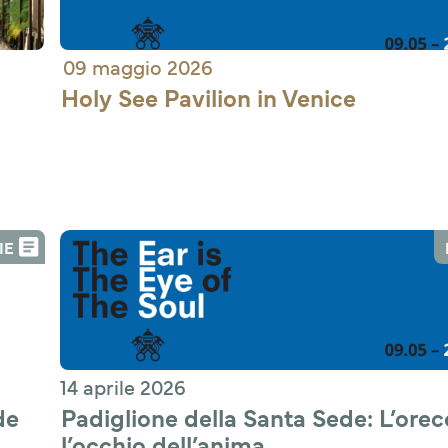
09 maggio 2026
Holy See Pavilion in Venice 
IE
14 aprile 2026
e 
Padiglione della Santa Sede: L’orecc
l’occhio dell’anima