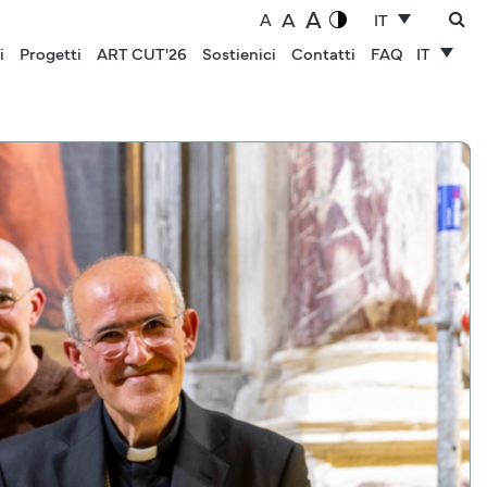
A
A
A
IT
i
Progetti
ART CUT'26
Sostienici
Contatti
FAQ
IT
NOTIZIE