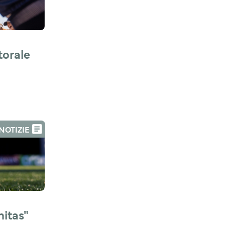
orale 
NOTIZIE
tas" 