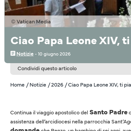
© Vatican Media
Ciao Papa Leone XIV, ti 
Notizie
‒
10 giugno 2026
Condividi questo articolo
Home
/ Notizie
/ 2026
/ Ciao Papa Leone XIV, ti pia
Santo Padre
Continua il viaggio apostolico del
c
assistenza dell’arcidiocesi nella parrocchia Sant’Ago
domande
che Renzo, un bambino di sei anni, ave