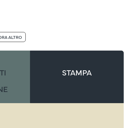
ORA ALTRO
TI
STAMPA
NE