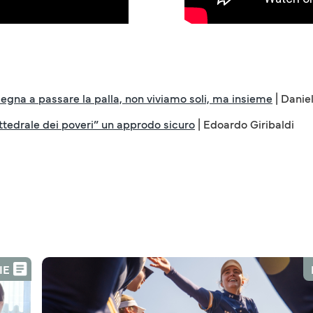
nsegna a passare la palla, non viviamo soli, ma insieme
| Danie
ttedrale dei poveri” un approdo sicuro
| Edoardo Giribaldi
IE