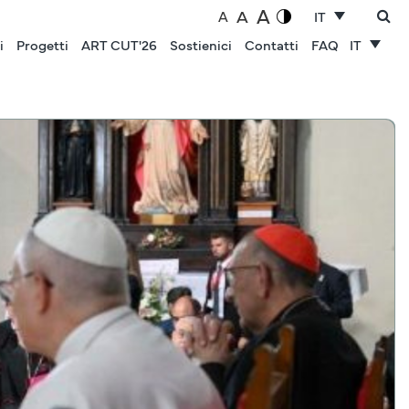
A
A
A
IT
i
Progetti
ART CUT'26
Sostienici
Contatti
FAQ
IT
NOTIZIE