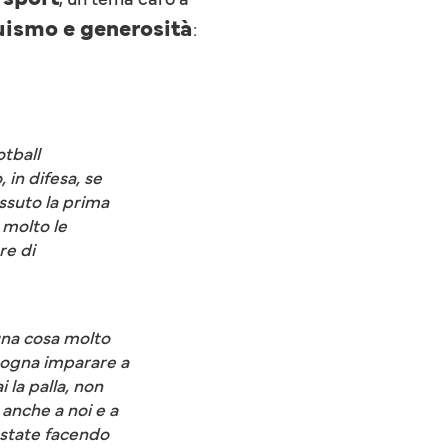
uismo e generosità
:
otball
 in difesa, se
ssuto la prima
 molto le
re di
 una cosa molto
isogna imparare a
 la palla, non
 anche a noi e a
 state facendo