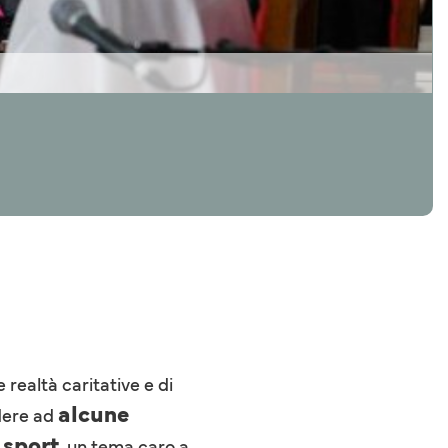
 realtà caritative e di
alcune
ndere ad
sport
o
, un tema caro a