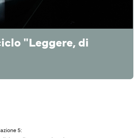
iclo "Leggere, di
iazione 5: