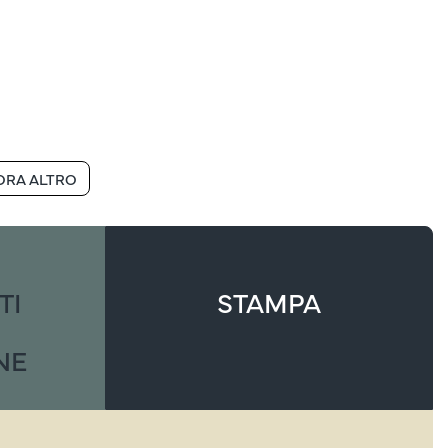
ORA ALTRO
TI
STAMPA
NE