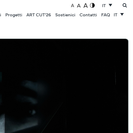
A
A
A
IT
i
Progetti
ART CUT'26
Sostienici
Contatti
FAQ
IT
NOTIZIE