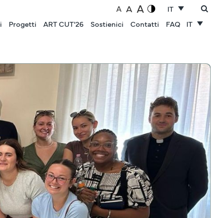
A
A
A
IT
i
Progetti
ART CUT'26
Sostienici
Contatti
FAQ
IT
NOTIZIE