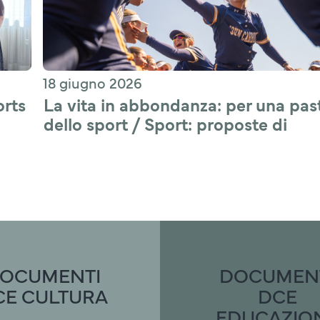
18 giugno 2026
rts 
La vita in abbondanza: per una past
dello sport / Sport: proposte di 
applicazione pastorale
OCUMENTI
DOCUMEN
CE CULTURA
DCE
EDUCAZIO