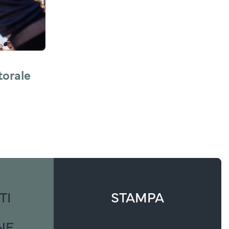
orale 
TI
STAMPA
NE