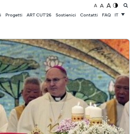
A
A
A
i
Progetti
ART CUT'26
Sostienici
Contatti
FAQ
IT
NOTIZIE