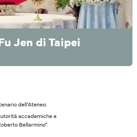
Fu Jen di Taipei
tenario dell'Ateneo.
e autorità accademiche e
 Roberto Bellarmino".