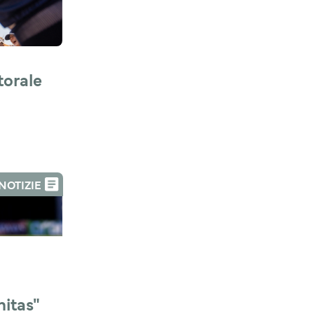
orale 
NOTIZIE
tas" 