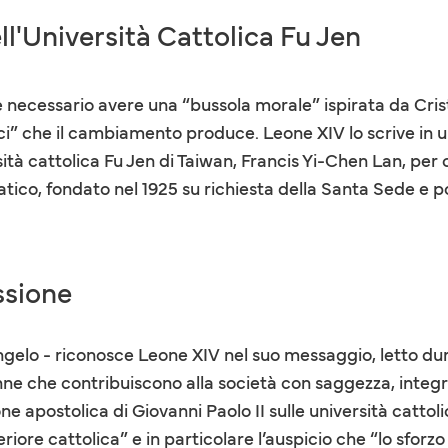
ll'Università Cattolica Fu Jen
d è necessario avere una “bussola morale” ispirata da Cr
tici” che il cambiamento produce. Leone XIV lo scrive in u
tà cattolica Fu Jen di Taiwan, Francis Yi-Chen Lan, per 
tico, fondato nel 1925 su richiesta della Santa Sede e poi 
ssione
gelo - riconosce Leone XIV nel suo messaggio, letto du
ne che contribuiscono alla società con saggezza, integr
one apostolica di Giovanni Paolo II sulle università catto
riore cattolica” e in particolare l’auspicio che “lo sforzo