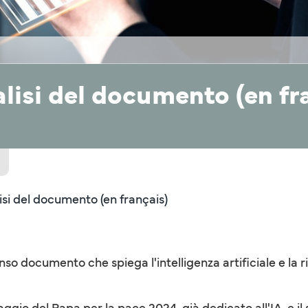
lisi del documento (en fr
isi del documento (en français)
so documento che spiega l'intelligenza artificiale e la r
aggio del Papa per la pace 2024, già dedicato all'IA, e il