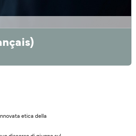
ançais)
innovata etica della
 suo discorso di giugno sul