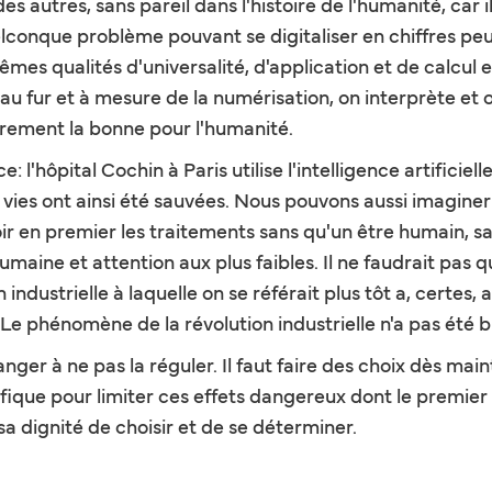
s autres, sans pareil dans l'histoire de l'humanité, car il
uelconque problème pouvant se digitaliser en chiffres peu
 mêmes qualités d'universalité, d'application et de calcul
t au fur et à mesure de la numérisation, on interprète e
irement la bonne pour l'humanité.
'hôpital Cochin à Paris utilise l'intelligence artificiel
es ont ainsi été sauvées. Nous pouvons aussi imaginer 
oir en premier les traitements sans qu'un être humain, s
umaine et attention aux plus faibles. Il ne faudrait pas q
ndustrielle à laquelle on se référait plus tôt a, certes, 
Le phénomène de la révolution industrielle n'a pas été bi
danger à ne pas la réguler. Il faut faire des choix dès ma
ifique pour limiter ces effets dangereux dont le premier 
sa dignité de choisir et de se déterminer.