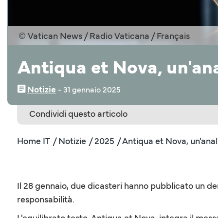
© Vatican News / Radio Vaticana / Français
Antiqua et Nova, un'ana
Notizie
‒
31 gennaio 2025
Condividi questo articolo
Home IT
/ Notizie
/ 2025
/ Antiqua et Nova, un'anal
Il 28 gennaio, due dicasteri hanno pubblicato un den
responsabilità.
L'equilibrato testo, Antiqua et Nova, integra il mess