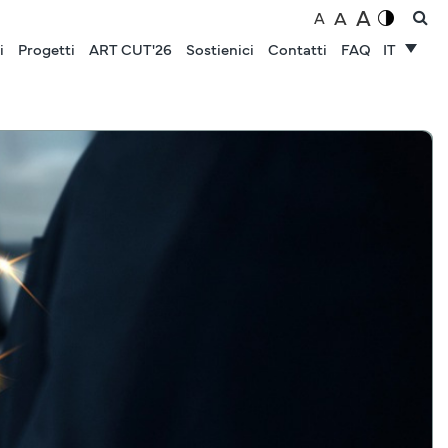
A
A
A
i
Progetti
ART CUT'26
Sostienici
Contatti
FAQ
IT
NOTIZIE