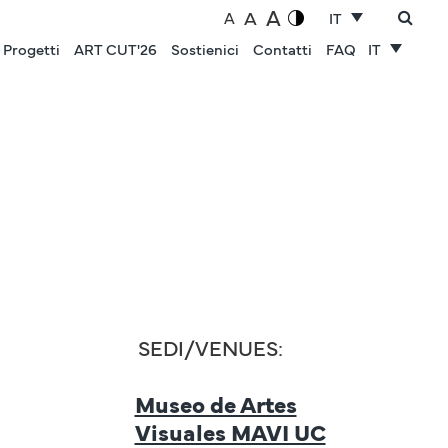
A
A
A
IT
Progetti
ART CUT'26
Sostienici
Contatti
FAQ
IT
SEDI/VENUES:
Museo de Artes
Visuales MAVI UC